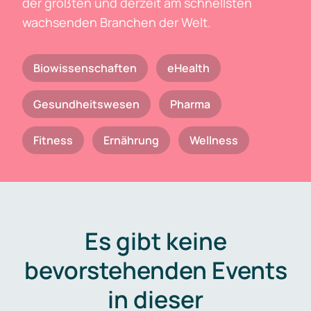
der größten und derzeit am schnellsten
wachsenden Branchen der Welt.
Biowissenschaften
eHealth
Gesundheitswesen
Pharma
Fitness
Ernährung
Wellness
Es gibt keine
bevorstehenden Events
in dieser