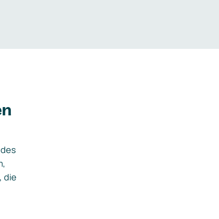
en
ides
m,
, die