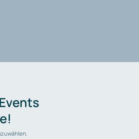
 Events
e!
zuwählen.