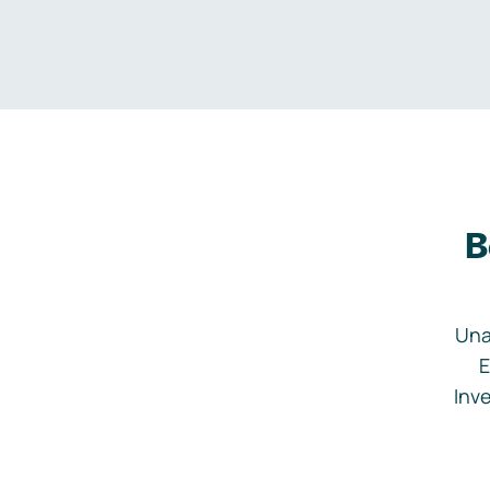
B
Una
E
Inve