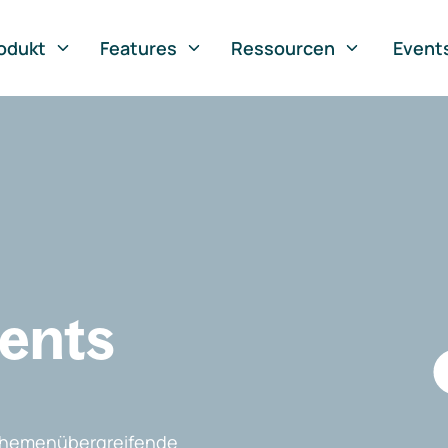
odukt
Features
Ressourcen
Event
vents
, themenübergreifende