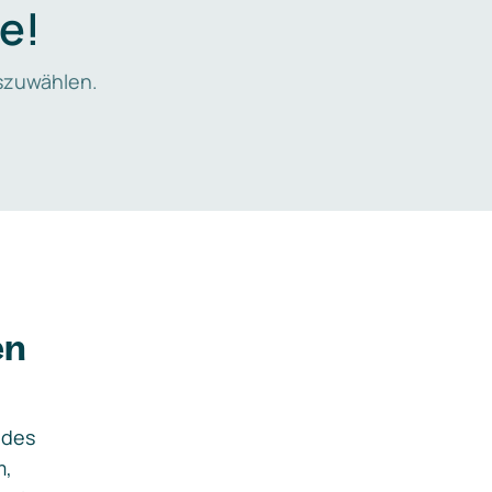
e!
zuwählen.
en
ides
m,