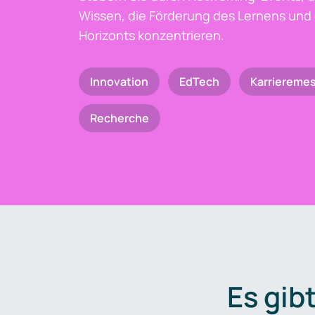
Wissen, die Förderung des Lernens und 
Horizonts konzentrieren.
Innovation
EdTech
Karriereme
Recherche
Es gib