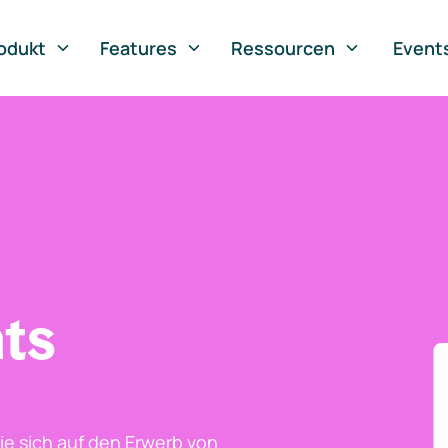
odukt
Features
Ressourcen
Event
ts
ie sich auf den Erwerb von