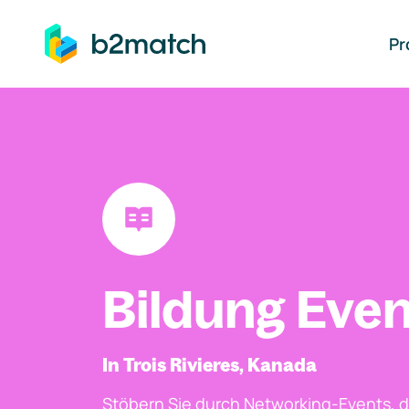
auptinhalt springen
Pr
Bildung Even
In Trois Rivieres, Kanada
Stöbern Sie durch Networking-Events, d