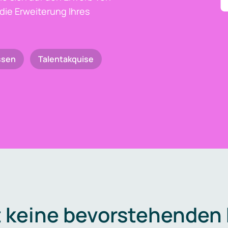
die Erweiterung Ihres
ssen
Talentakquise
t keine bevorstehenden