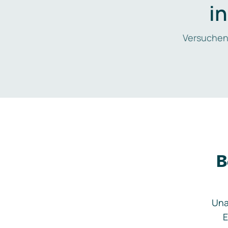
i
Versuchen
B
Una
E