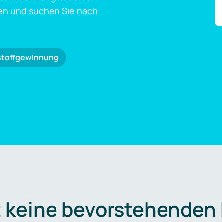
en und suchen Sie nach
stoffgewinnung
t keine bevorstehenden