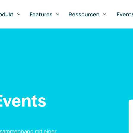
odukt
Features
Ressourcen
Event
Events
usammenhang mit einer