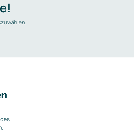
e!
zuwählen.
en
ides
m,