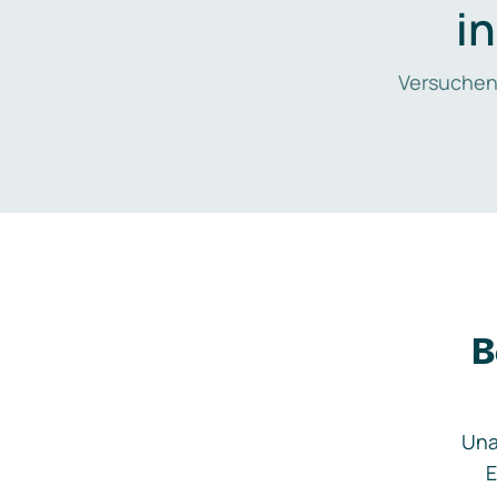
i
Versuchen
B
Una
E