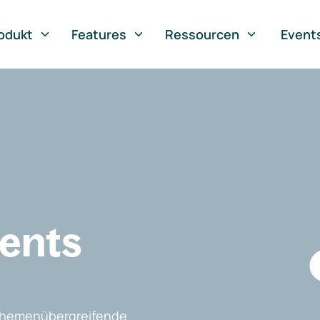
odukt
Features
Ressourcen
Event
vents
, themenübergreifende