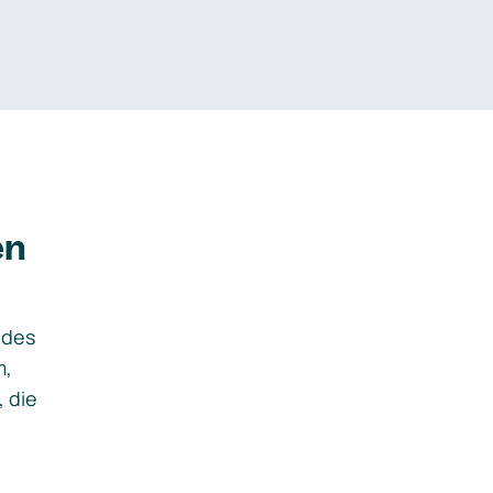
en
ides
m,
, die