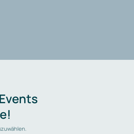
 Events
e!
zuwählen.