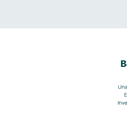
B
Una
E
Inve