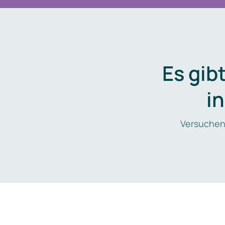
Es gib
i
Versuchen