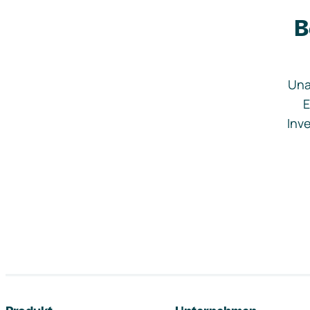
B
Una
E
Inve
Footer-Navigation