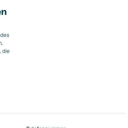
en
ides
m,
, die