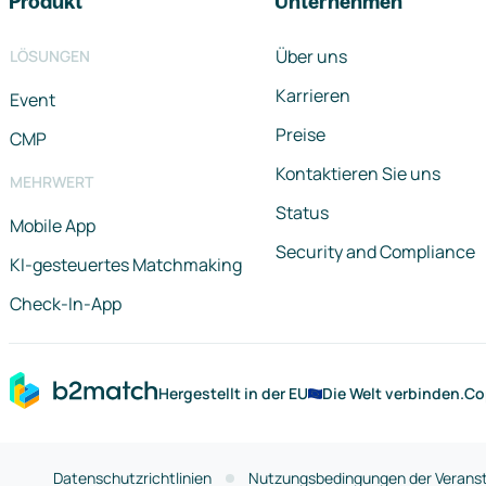
Produkt
Unternehmen
Über uns
LÖSUNGEN
Karrieren
Event
Preise
CMP
Kontaktieren Sie uns
MEHRWERT
Status
Mobile App
Security and Compliance
KI-gesteuertes Matchmaking
Check-In-App
Hergestellt in der EU
Die Welt verbinden.
Co
Datenschutzrichtlinien
Nutzungsbedingungen der Veranst