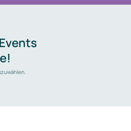
 Events
e!
zuwählen.