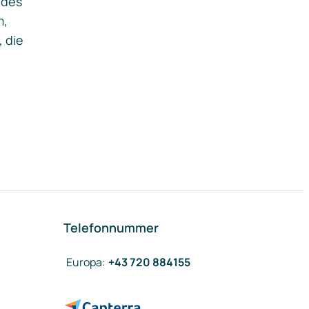
ides
m,
, die
Telefonnummer
Europa
:
+43 720 884155