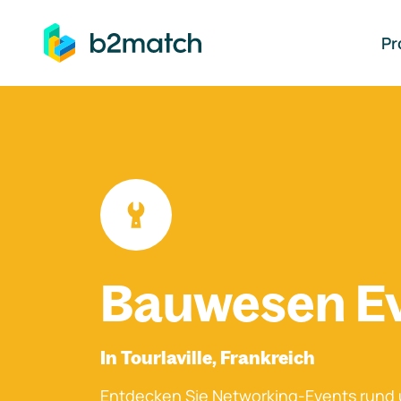
auptinhalt springen
Pr
Bauwesen E
In Tourlaville, Frankreich
Entdecken Sie Networking-Events rund