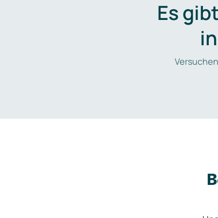
Es gib
i
Versuchen
B