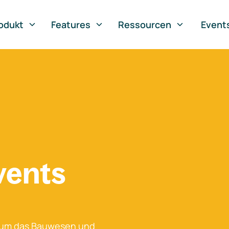
odukt
Features
Ressourcen
Event
vents
 um das Bauwesen und