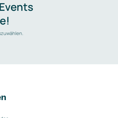
 Events
e!
zuwählen.
en