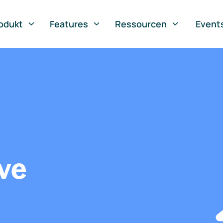
odukt
Features
Ressourcen
Event
ve