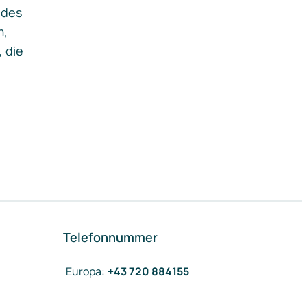
ides
m,
, die
Telefonnummer
Europa
:
+43 720 884155