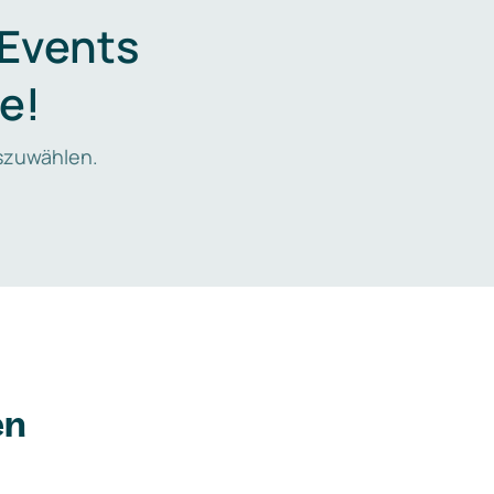
 Events
e!
zuwählen.
en