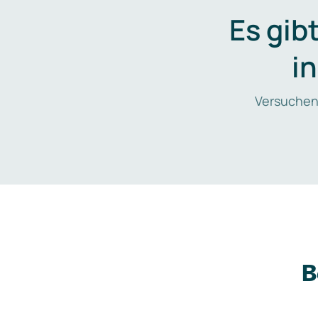
Es gib
i
Versuchen
B