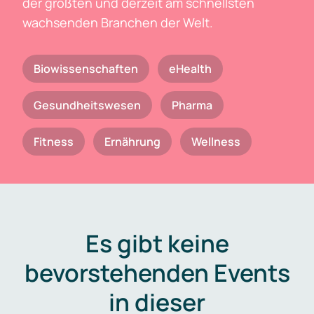
der größten und derzeit am schnellsten
wachsenden Branchen der Welt.
Biowissenschaften
eHealth
Gesundheitswesen
Pharma
Fitness
Ernährung
Wellness
Es gibt keine
bevorstehenden Events
in dieser