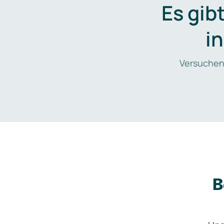
Es gib
i
Versuchen
B