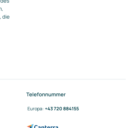
ides
m,
, die
Telefonnummer
Europa
:
+43 720 884155