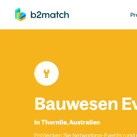
auptinhalt springen
Pr
Bauwesen E
In Thornlie, Australien
Entdecken Sie Networking-Events rund