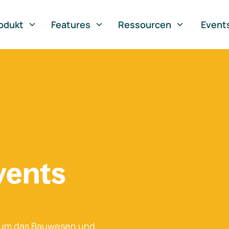
odukt
Features
Ressourcen
Event
vents
 um das Bauwesen und