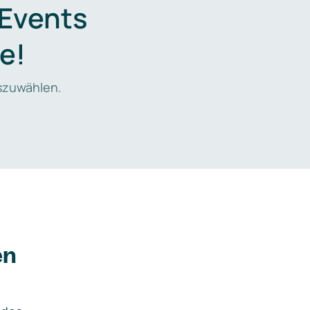
 Events
e!
zuwählen.
en