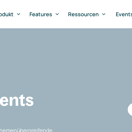
odukt
Features
Ressourcen
Event
vents
, themenübergreifende