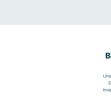
B
Una
E
Inve