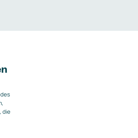
en
ides
m,
, die