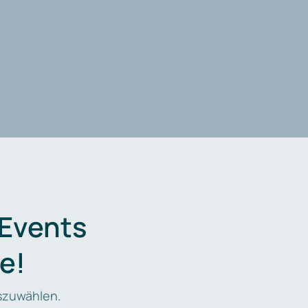
 Events
e!
zuwählen.