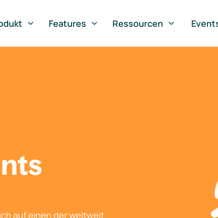
odukt
Features
Ressourcen
Event
nts
ch auf einen der weltweit