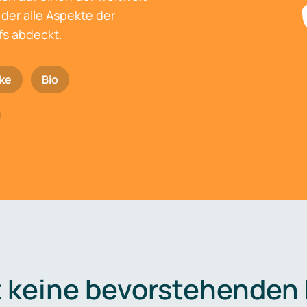
der alle Aspekte der
fs abdeckt.
ke
Bio
t keine bevorstehenden