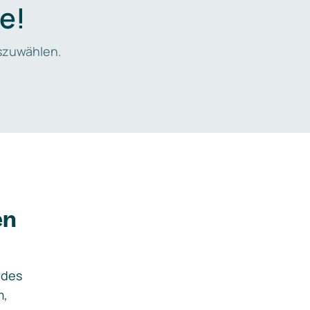
e!
zuwählen.
en
ides
m,