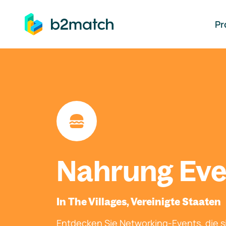
auptinhalt springen
Pr
Nahrung Eve
In The Villages, Vereinigte Staaten
Entdecken Sie Networking-Events, die si