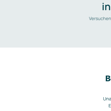
i
Versuchen
B
Una
E