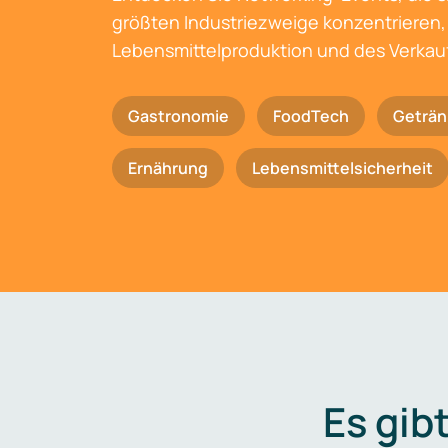
größten Industriezweige konzentrieren, 
Lebensmittelproduktion und des Verkau
Gastronomie
FoodTech
Geträn
Ernährung
Lebensmittelsicherheit
Es gib