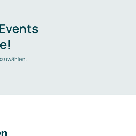
 Events
e!
zuwählen.
en