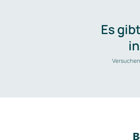
Es gib
i
Versuchen
B