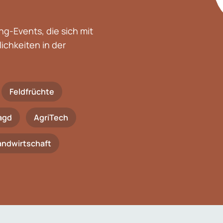
g-Events, die sich mit
chkeiten in der
Feldfrüchte
agd
AgriTech
Landwirtschaft