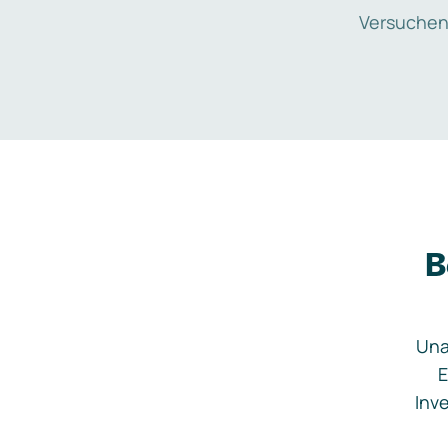
Versuchen
B
Una
E
Inve