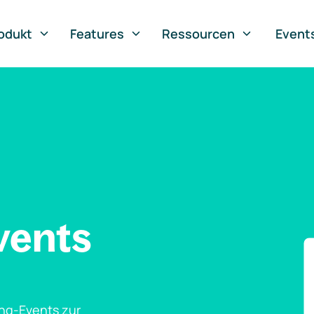
odukt
Features
Ressourcen
Event
vents
ng-Events zur