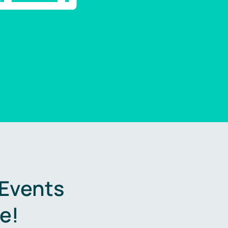
 Events
e!