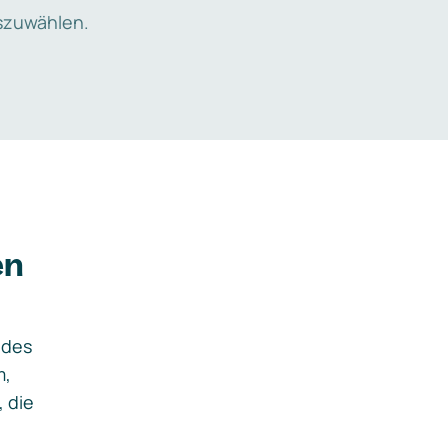
zuwählen.
en
ides
m,
, die