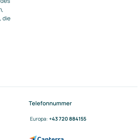
ides
m,
, die
Telefonnummer
Europa
:
+43 720 884155