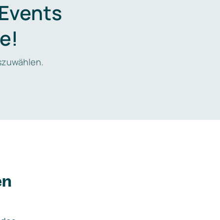
 Events
e!
zuwählen.
en