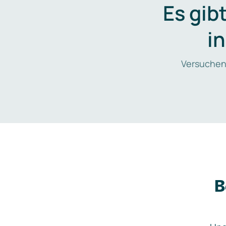
Es gib
i
Versuchen
B