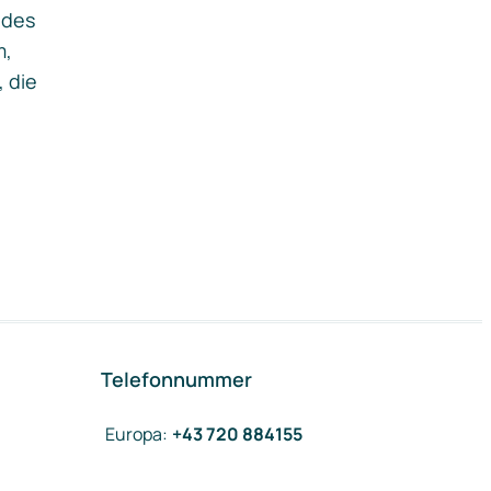
ides
m,
, die
Telefonnummer
Europa
:
+43 720 884155