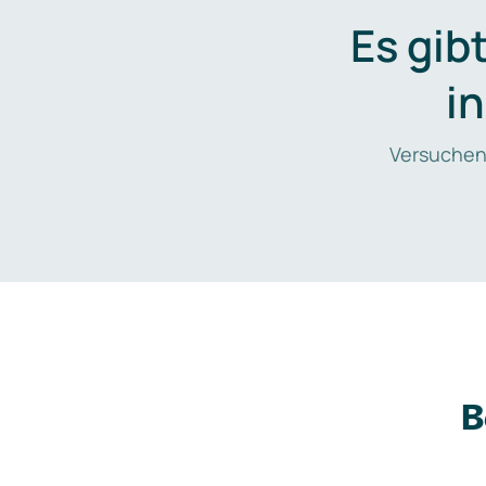
Es gib
i
Versuchen
B