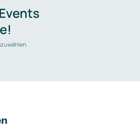
 Events
e!
zuwählen.
en