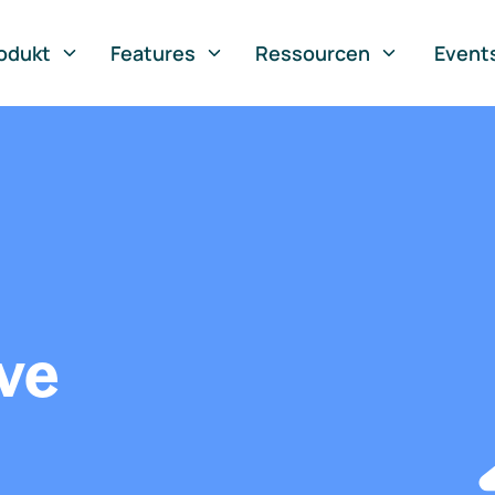
odukt
Features
Ressourcen
Event
ve