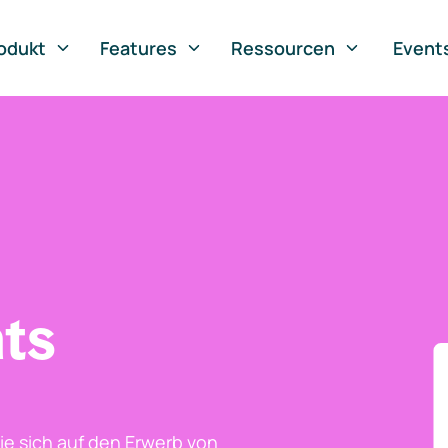
odukt
Features
Ressourcen
Event
ts
ie sich auf den Erwerb von