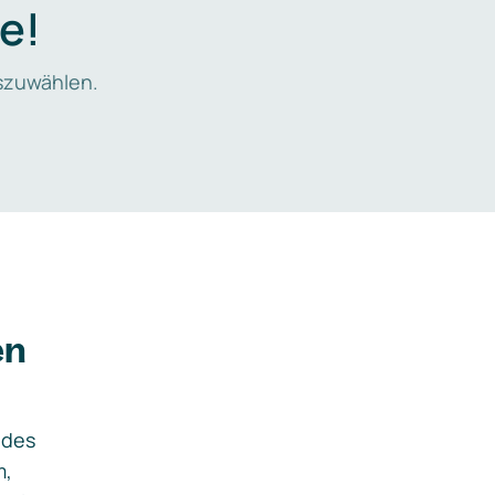
e!
zuwählen.
en
ides
m,