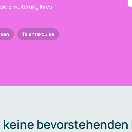
die Erweiterung Ihres
ssen
Talentakquise
t keine bevorstehenden