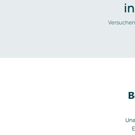
i
Versuchen
B
Una
E