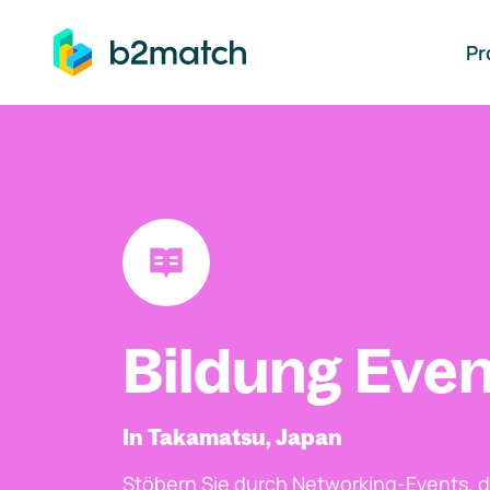
auptinhalt springen
Pr
Bildung Even
In Takamatsu, Japan
Stöbern Sie durch Networking-Events, d