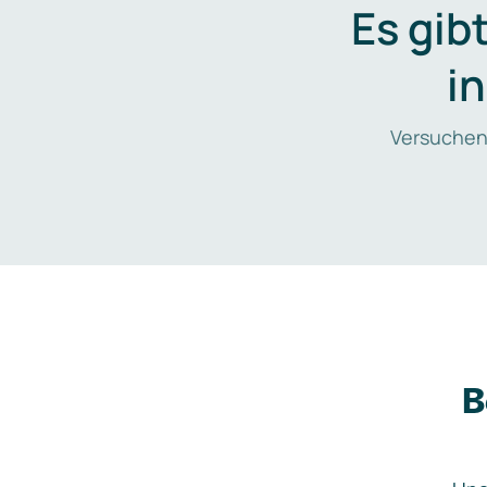
Es gib
i
Versuchen
B