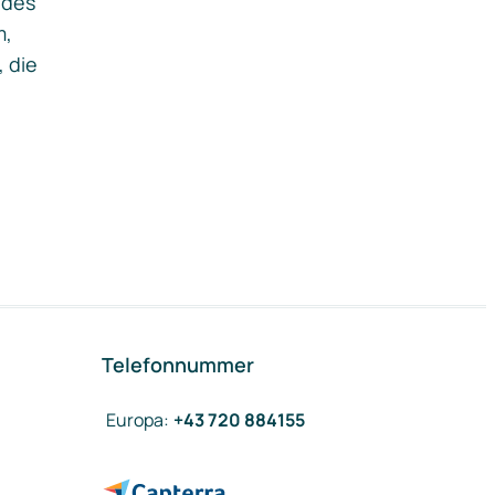
ides
m,
, die
Telefonnummer
Europa
:
+43 720 884155