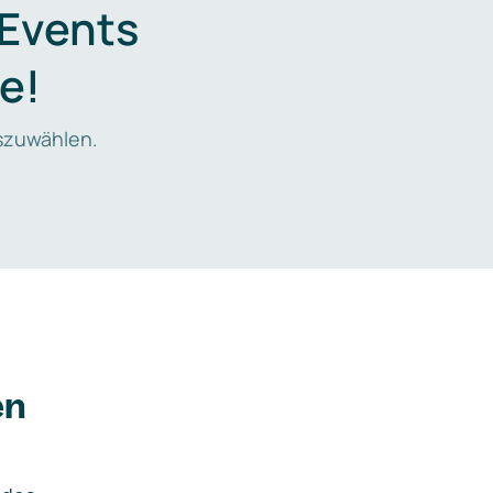
 Events
e!
zuwählen.
en