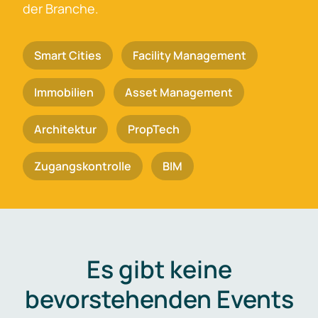
der Branche.
Smart Cities
Facility Management
Immobilien
Asset Management
Architektur
PropTech
Zugangskontrolle
BIM
Es gibt keine
bevorstehenden Events