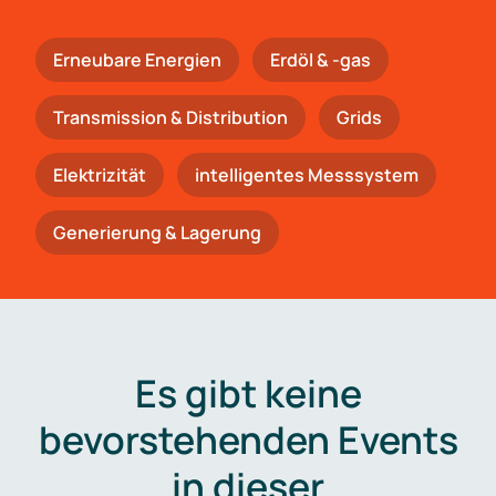
Erneubare Energien
Erdöl & -gas
Trans­mis­si­on & Distribution
Grids
Elektrizität
intelligentes Messsystem
Generierung & Lagerung
Es gibt keine
bevorstehenden Events
in dieser