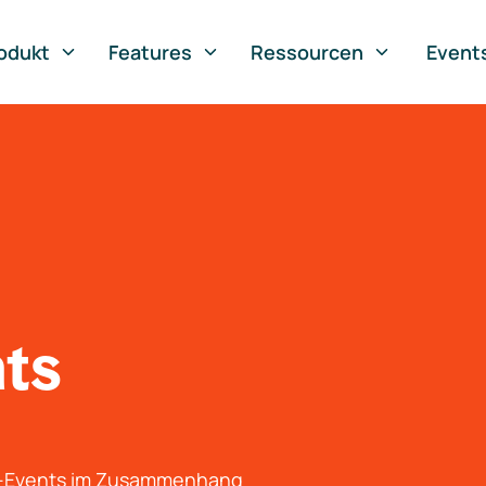
odukt
Features
Ressourcen
Event
nts
g-Events im Zusammenhang