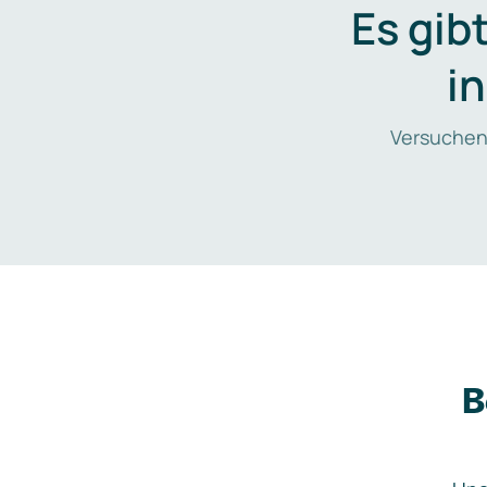
Es gib
i
Versuchen
B