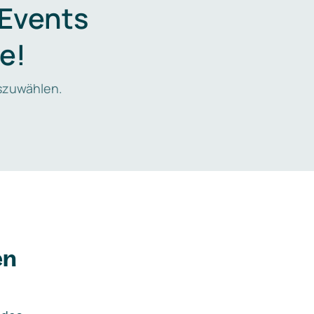
 Events
e!
zuwählen.
en