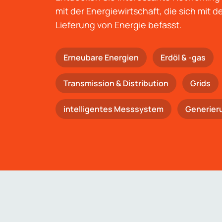
mit der Energiewirtschaft, die sich mit 
Lieferung von Energie befasst.
Erneubare Energien
Erdöl & -gas
Trans­mis­si­on & Distribution
Grids
intelligentes Messsystem
Generier