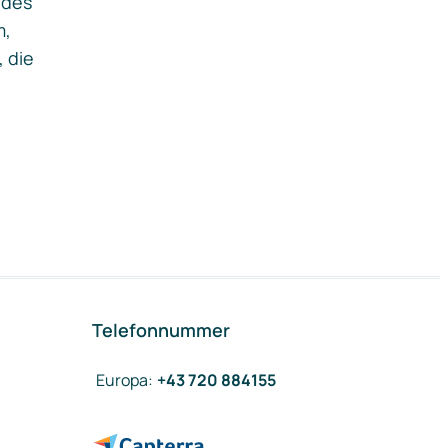
ides
m,
, die
Telefonnummer
Europa
:
+43 720 884155