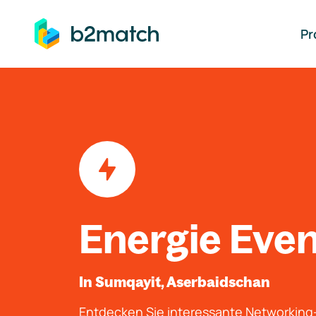
auptinhalt springen
Pr
Energie Eve
In Sumqayit, Aserbaidschan
Entdecken Sie interessante Networkin