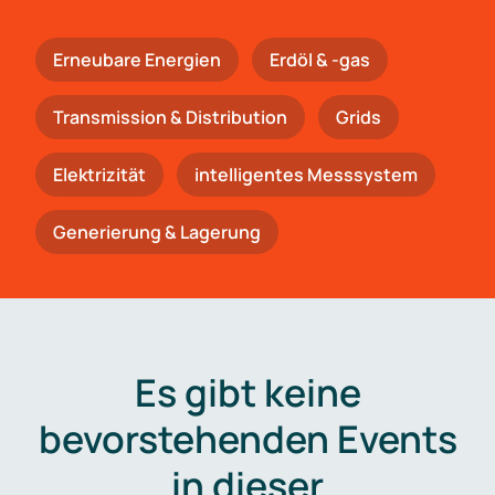
Erneubare Energien
Erdöl & -gas
Trans­mis­si­on & Distribution
Grids
Elektrizität
intelligentes Messsystem
Generierung & Lagerung
Es gibt keine
bevorstehenden Events
in dieser