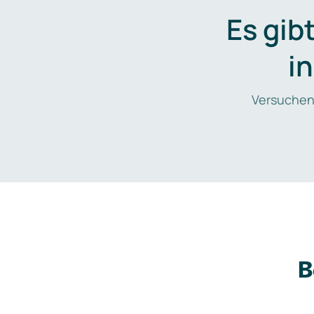
Es gib
i
Versuchen
B