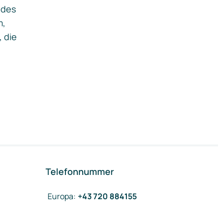
ides
m,
, die
Telefonnummer
Europa
:
+43 720 884155