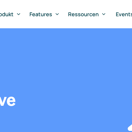
odukt
Features
Ressourcen
Event
ve