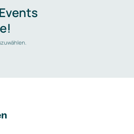
 Events
e!
zuwählen.
en