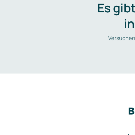
Es gib
i
Versuchen
B