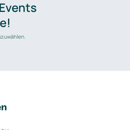
 Events
e!
zuwählen.
en