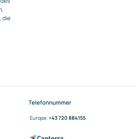
ides
m,
, die
Telefonnummer
Europa
:
+43 720 884155