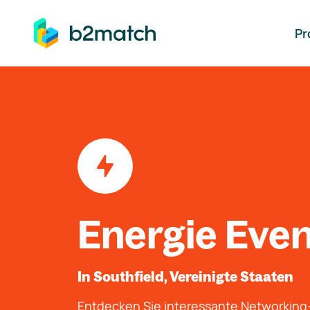
auptinhalt springen
Pr
Energie Eve
In Southfield, Vereinigte Staaten
Entdecken Sie interessante Networkin