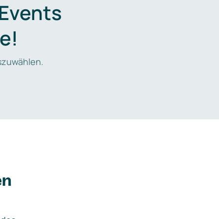
 Events
e!
zuwählen.
en