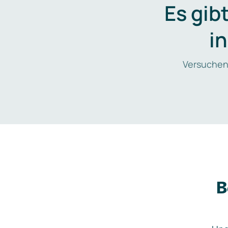
Es gib
i
Versuchen
B