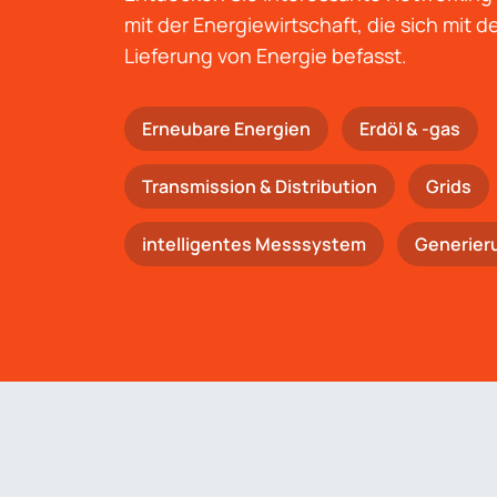
mit der Energiewirtschaft, die sich mit 
Lieferung von Energie befasst.
Erneubare Energien
Erdöl & -gas
Trans­mis­si­on & Distribution
Grids
intelligentes Messsystem
Generier