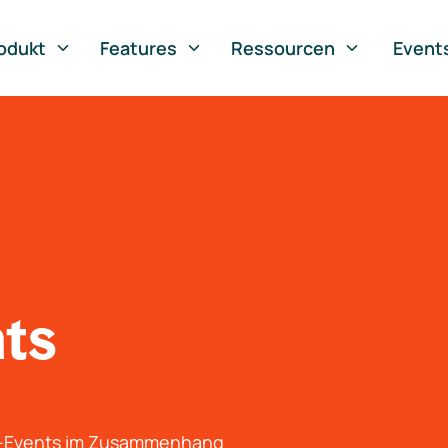
odukt
Features
Ressourcen
Event
nts
g-Events im Zusammenhang