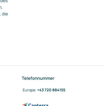
ides
m,
, die
Telefonnummer
Europa
:
+43 720 884155