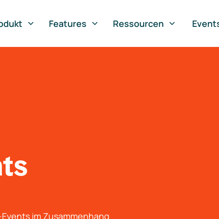
odukt
Features
Ressourcen
Event
nts
g-Events im Zusammenhang