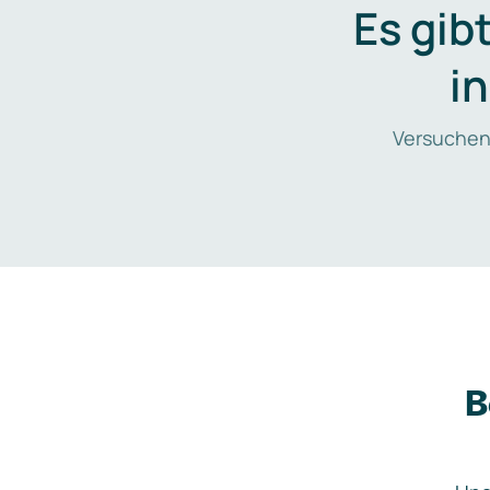
Es gib
i
Versuchen
B