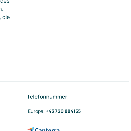
ides
m,
, die
Telefonnummer
Europa
:
+43 720 884155