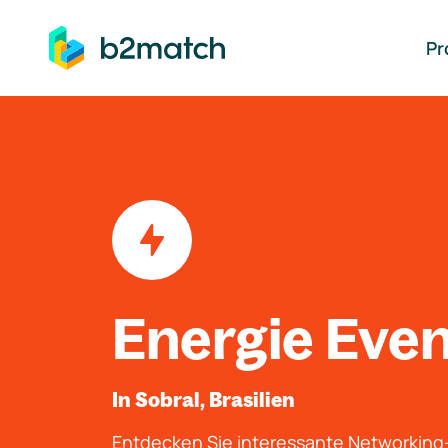
auptinhalt springen
Pr
Energie Eve
In Sobral, Brasilien
Entdecken Sie interessante Networkin