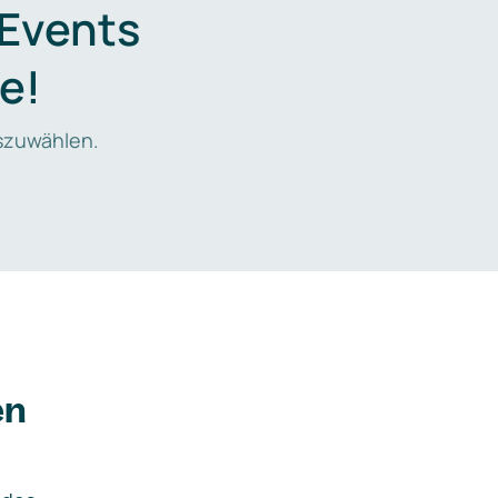
 Events
e!
zuwählen.
en