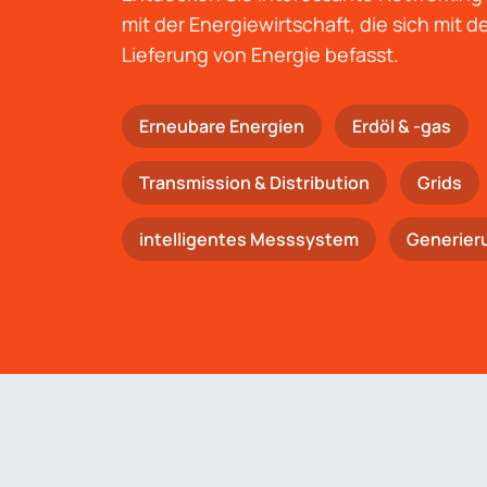
mit der Energiewirtschaft, die sich mit 
Lieferung von Energie befasst.
Erneubare Energien
Erdöl & -gas
Trans­mis­si­on & Distribution
Grids
intelligentes Messsystem
Generier