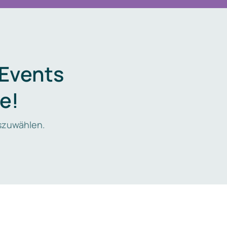
 Events
e!
zuwählen.