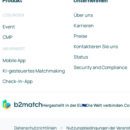
Produkt
Unternehmen
Über uns
LÖSUNGEN
Karrieren
Event
Preise
CMP
Kontaktieren Sie uns
MEHRWERT
Status
Mobile App
Security and Compliance
KI-gesteuertes Matchmaking
Check-In-App
Hergestellt in der EU
Die Welt verbinden.
Co
Datenschutzrichtlinien
Nutzungsbedingungen der Veranst