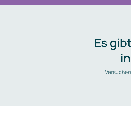
Es gib
i
Versuchen