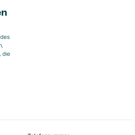
en
ides
m,
, die