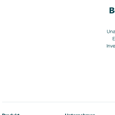
B
Una
E
Inve
Footer-Navigation