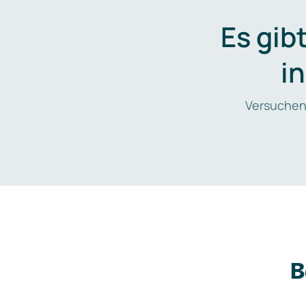
Es gib
i
Versuchen
B