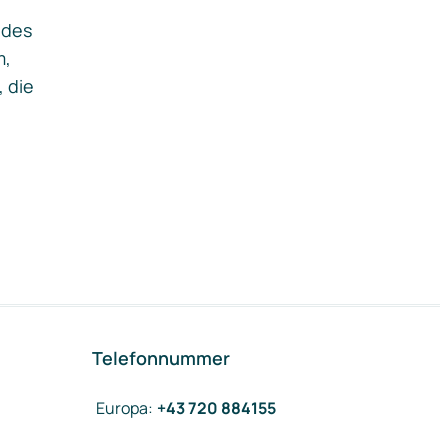
ides
m,
, die
Telefonnummer
Europa
:
+43 720 884155