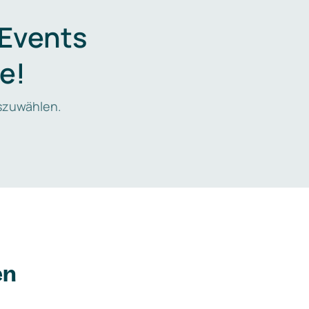
 Events
e!
zuwählen.
en