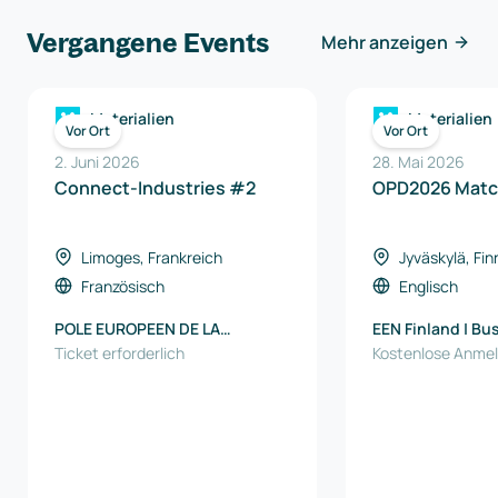
Vergangene Events
Mehr anzeigen
Materialien
Materialien
Vor Ort
Vor Ort
2. Juni 2026
28. Mai 2026
Connect-Industries #2
OPD2026 Matc
Limoges, Frankreich
Jyväskylä, Fin
Französisch
Englisch
POLE EUROPEEN DE LA
EEN Finland | Bu
CERAMIQUE
Ticket erforderlich
Kostenlose Anme