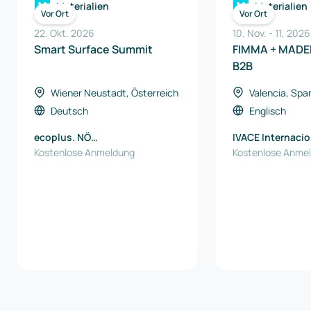
Materialien
Materialien
Vor Ort
Vor Ort
22. Okt. 2026
10. Nov.
-
11
,
2026
Smart Surface Summit
FIMMA + MADER
B2B
Wiener Neustadt, Österreich
Valencia, Spa
Deutsch
Englisch
ecoplus. NÖ
IVACE Internacio
Wirtschaftsagentur GmbH
Kostenlose Anmeldung
Kostenlose Anme