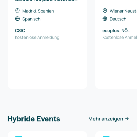
primas críticas, energía y
Madrid, Spanien
Wiener Neusta
recursos naturales
Spanisch
Deutsch
CSIC
ecoplus. NÖ
Kostenlose Anmeldung
Wirtschaftsage
Kostenlose Anme
Hybride Events
Mehr anzeigen