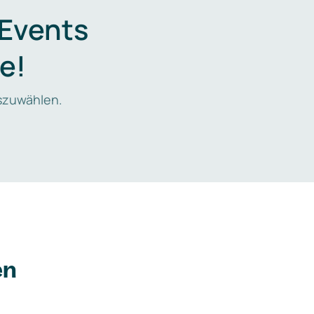
 Events
e!
zuwählen.
en