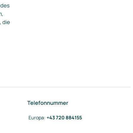
ides
m,
, die
Telefonnummer
Europa
:
+43 720 884155