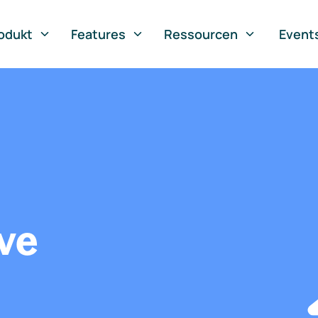
odukt
Features
Ressourcen
Event
ve