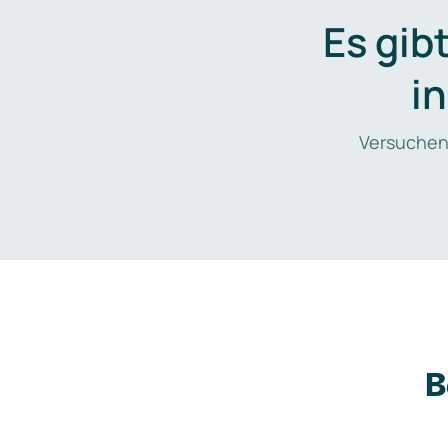
Es gib
i
Versuchen
B