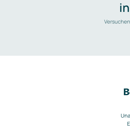
i
Versuchen
B
Una
E