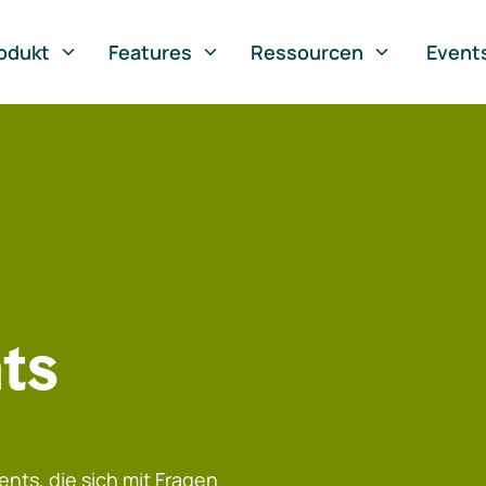
odukt
Features
Ressourcen
Event
ts
nts, die sich mit Fragen