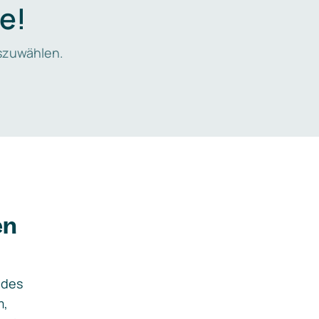
e!
zuwählen.
en
ides
m,