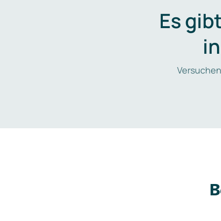
Es gib
i
Versuchen
B