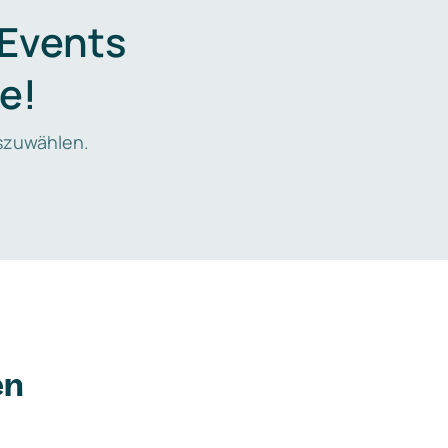
 Events
e!
zuwählen.
en