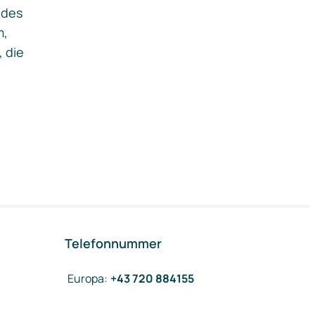
ides
m,
, die
Telefonnummer
Europa
:
+43 720 884155