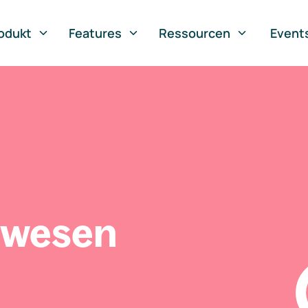
odukt
Features
Ressourcen
Event
swesen