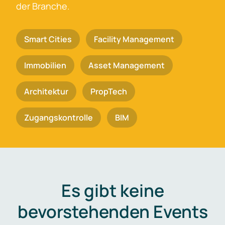
der Branche.
Smart Cities
Facility Management
Immobilien
Asset Management
Architektur
PropTech
Zugangskontrolle
BIM
Es gibt keine
bevorstehenden Events