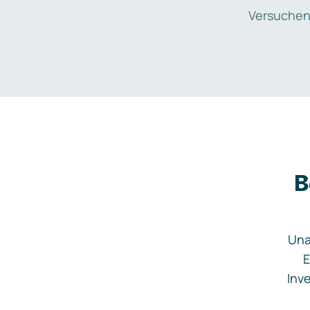
Versuchen
B
Una
E
Inve