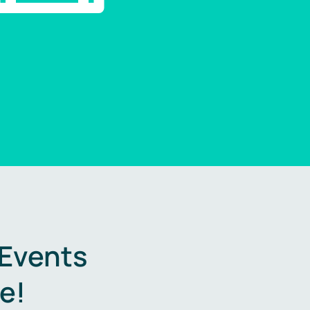
 Events
e!