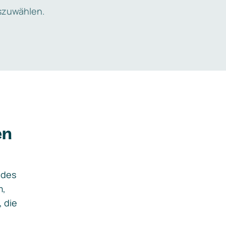
zuwählen.
en
ides
m,
, die