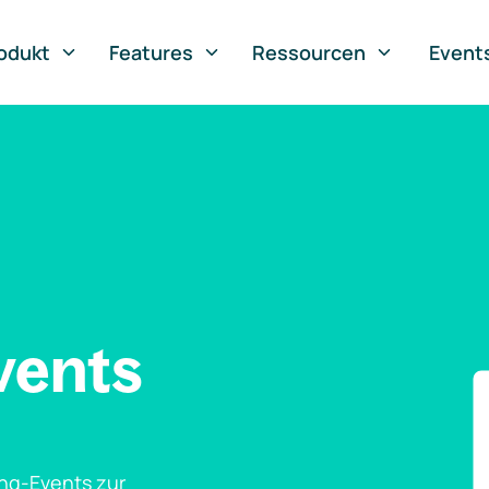
odukt
Features
Ressourcen
Event
vents
ng-Events zur