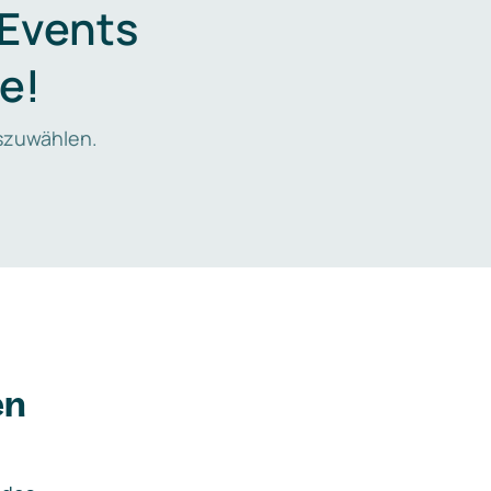
 Events
e!
zuwählen.
en