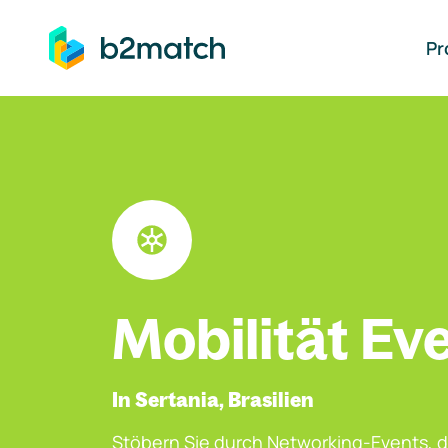
auptinhalt springen
Pr
Mobilität Ev
In Sertania, Brasilien
Stöbern Sie durch Networking-Events, d