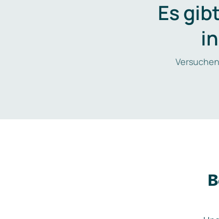
Es gib
i
Versuchen
B