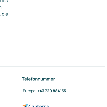
ides
m,
, die
Telefonnummer
Europa
:
+43 720 884155