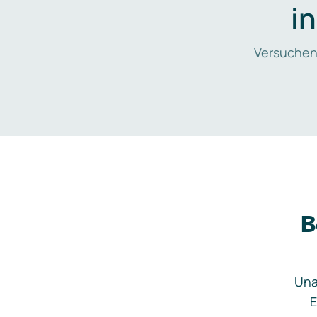
i
Versuchen
B
Una
E