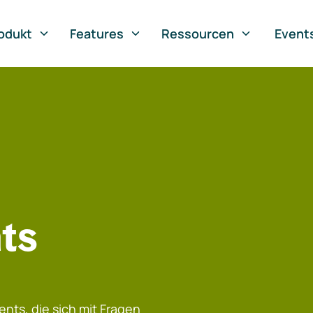
odukt
Features
Ressourcen
Event
ts
nts, die sich mit Fragen