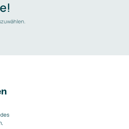
e!
zuwählen.
en
ides
m,