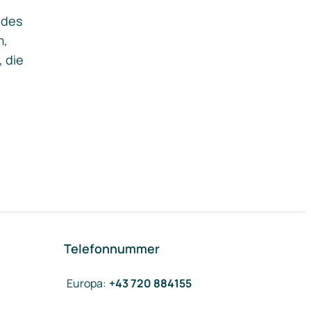
ides
m,
, die
Telefonnummer
Europa
:
+43 720 884155