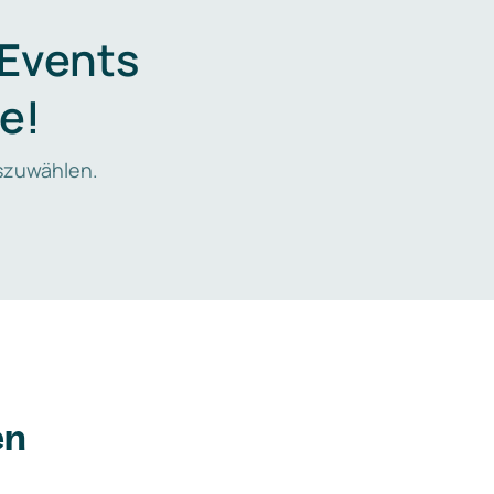
 Events
e!
zuwählen.
en