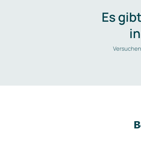
Es gib
i
Versuchen
B