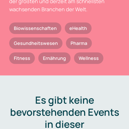
der größten und derzeit am schnellsten
wachsenden Branchen der Welt.
Biowissenschaften
eHealth
Gesundheitswesen
Pharma
Fitness
Ernährung
Wellness
Es gibt keine
bevorstehenden Events
in dieser