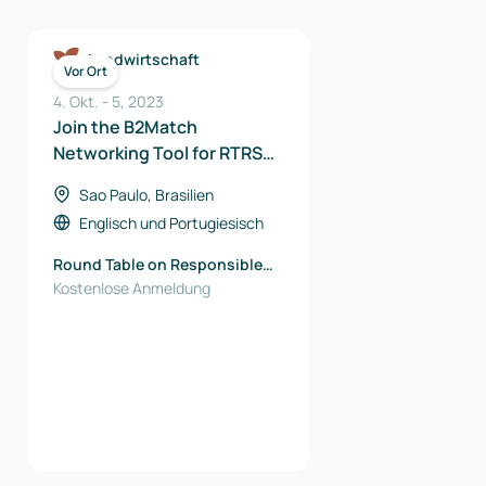
Landwirtschaft
Vor Ort
4. Okt.
-
5
,
2023
Join the B2Match
Networking Tool for RTRS
Meeting Point 2023
Sao Paulo, Brasilien
Englisch
und
Portugiesisch
Round Table on Responsible
Soy Association (RTRS)
Kostenlose Anmeldung