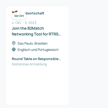
Landwirtschaft
Vor Ort
4. Okt.
-
5
,
2023
Join the B2Match
Networking Tool for RTRS
Meeting Point 2023
Sao Paulo, Brasilien
Englisch
und
Portugiesisch
Round Table on Responsible
Soy Association (RTRS)
Kostenlose Anmeldung