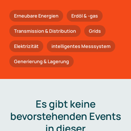
Erneubare Energien
Erdöl & -gas
Trans­mis­si­on & Distribution
Grids
Elektrizität
intelligentes Messsystem
Generierung & Lagerung
Es gibt keine
bevorstehenden Events
in dieser