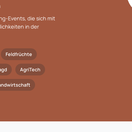
n
g-Events, die sich mit
chkeiten in der
Feldfrüchte
agd
AgriTech
Landwirtschaft