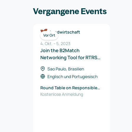
Vergangene Events
Landwirtschaft
Vor Ort
4. Okt.
-
5
,
2023
Join the B2Match
Networking Tool for RTRS
Meeting Point 2023
Sao Paulo, Brasilien
Englisch
und
Portugiesisch
Round Table on Responsible
Soy Association (RTRS)
Kostenlose Anmeldung