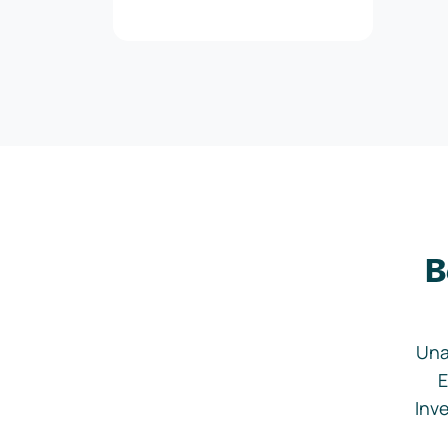
B
Una
E
Inve