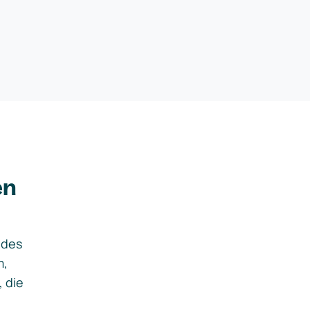
en
ides
m,
, die