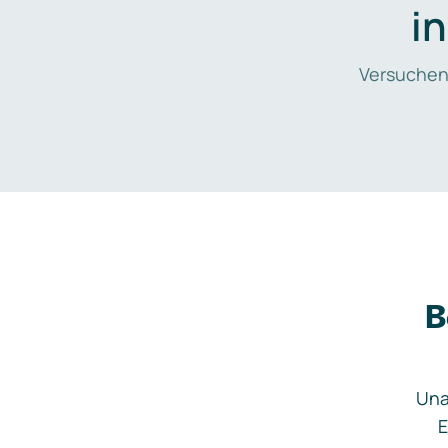
i
Versuchen
B
Una
E