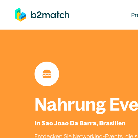
auptinhalt springen
Pr
Nahrung Eve
In Sao Joao Da Barra, Brasilien
Entdecken Sie Networking-Events, die si