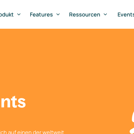
odukt
Features
Ressourcen
Event
nts
ch auf einen der weltweit