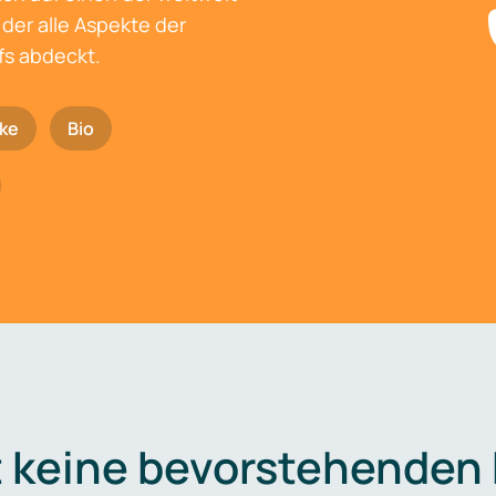
der alle Aspekte der
fs abdeckt.
ke
Bio
t keine bevorstehenden