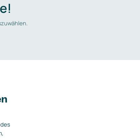
e!
zuwählen.
en
ides
m,