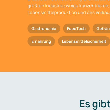
größten Industriezweige konzentrieren, 
Lebensmittelproduktion und des Verkau
Gastronomie
FoodTech
Geträn
Ernährung
Lebensmittelsicherheit
Es gib