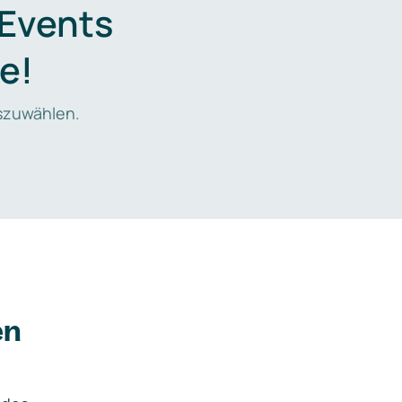
 Events
e!
zuwählen.
en