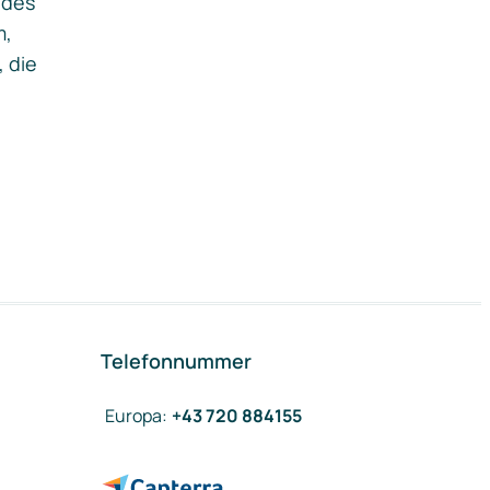
ides
m,
, die
Telefonnummer
Europa
:
+43 720 884155