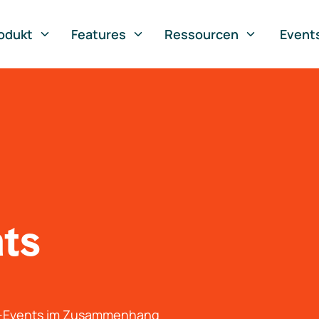
odukt
Features
Ressourcen
Event
nts
g-Events im Zusammenhang