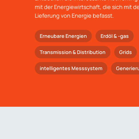
mit der Energiewirtschaft, die sich mit 
Lieferung von Energie befasst.
Erneubare Energien
Erdöl & -gas
Trans­mis­si­on & Distribution
Grids
intelligentes Messsystem
Generier