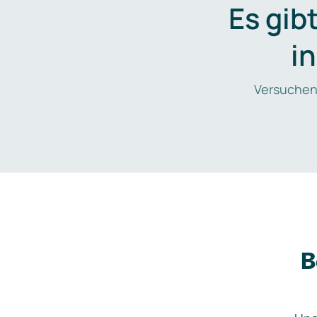
Es gib
i
Versuchen
B