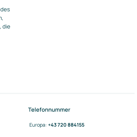
ides
m,
, die
Telefonnummer
Europa
:
+43 720 884155