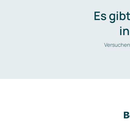
Es gib
i
Versuchen
B