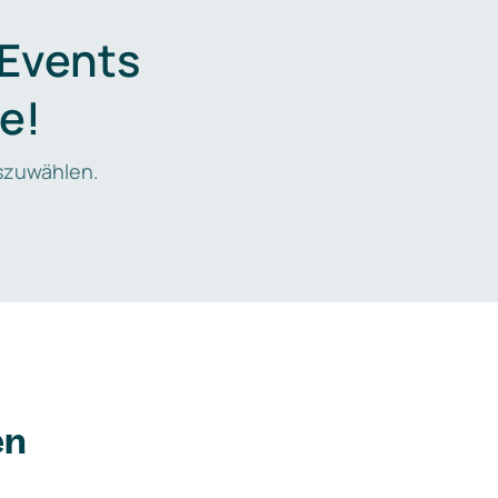
 Events
e!
zuwählen.
en