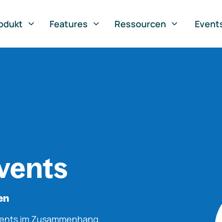
odukt
Features
Ressourcen
Event
vents
en
Events im Zusammenhang