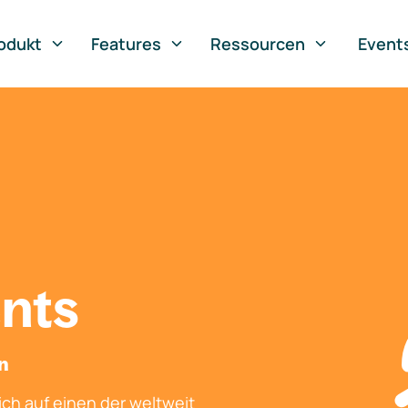
odukt
Features
Ressourcen
Event
nts
en
ch auf einen der weltweit