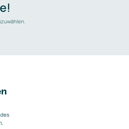
e!
zuwählen.
en
ides
m,