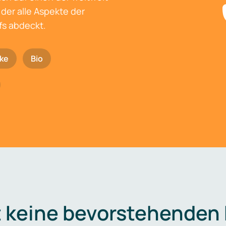
der alle Aspekte der
fs abdeckt.
ke
Bio
t keine bevorstehenden