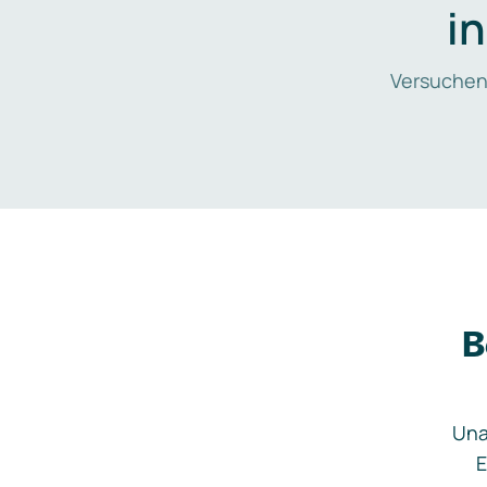
i
Versuchen
B
Una
E