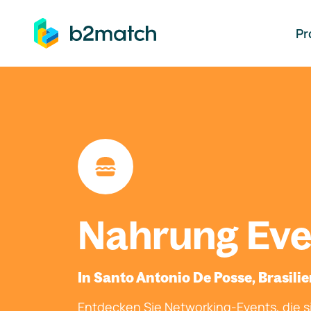
auptinhalt springen
Pr
Nahrung Eve
In Santo Antonio De Posse, Brasili
Entdecken Sie Networking-Events, die si