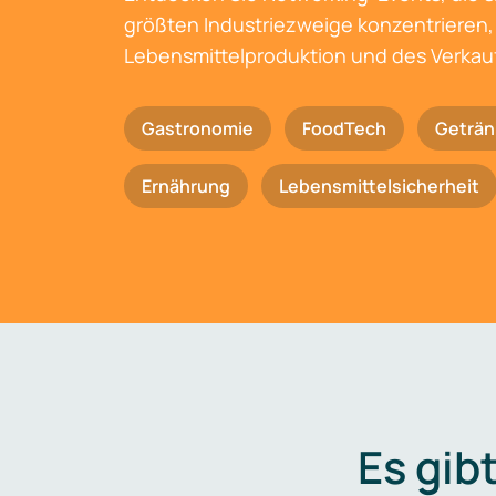
größten Industriezweige konzentrieren, 
Lebensmittelproduktion und des Verkau
Gastronomie
FoodTech
Geträn
Ernährung
Lebensmittelsicherheit
Es gib