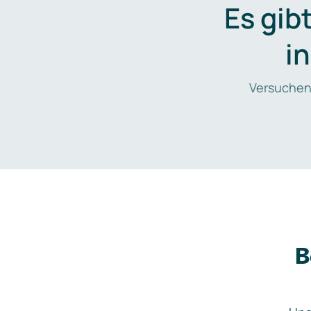
Es gib
i
Versuchen
B