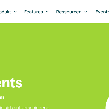
odukt
Features
Ressourcen
Event
ents
en
ie sich auf verschiedene