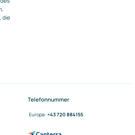
ides
m,
, die
Telefonnummer
Europa
:
+43 720 884155