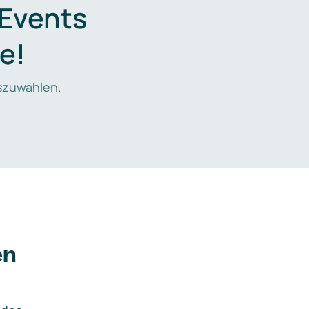
 Events
e!
zuwählen.
en