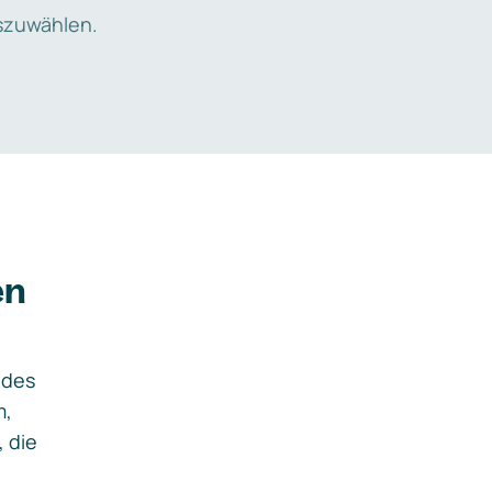
zuwählen.
en
ides
m,
, die