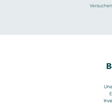
Versuchen
B
Una
E
Inve