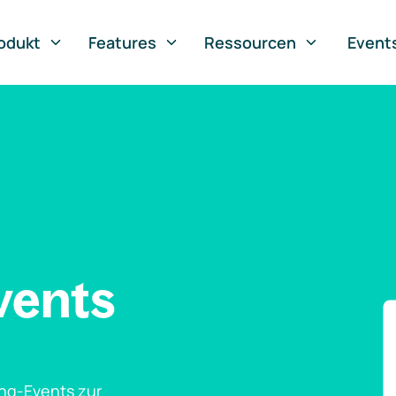
odukt
Features
Ressourcen
Event
vents
ng-Events zur