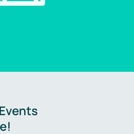
 Events
e!