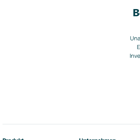
B
Una
E
Inve
Footer-Navigation