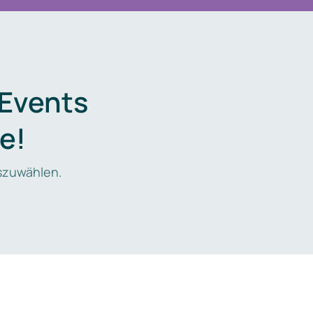
 Events
e!
zuwählen.