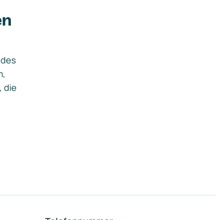
en
ides
m,
, die