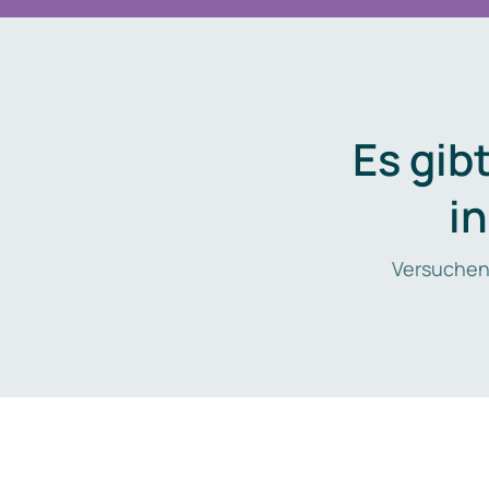
Es gib
i
Versuchen