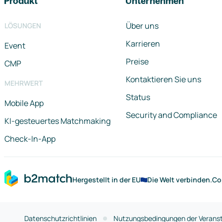
Produkt
Unternehmen
Über uns
LÖSUNGEN
Karrieren
Event
Preise
CMP
Kontaktieren Sie uns
MEHRWERT
Status
Mobile App
Security and Compliance
KI-gesteuertes Matchmaking
Check-In-App
Hergestellt in der EU
Die Welt verbinden.
Co
Datenschutzrichtlinien
Nutzungsbedingungen der Veranst