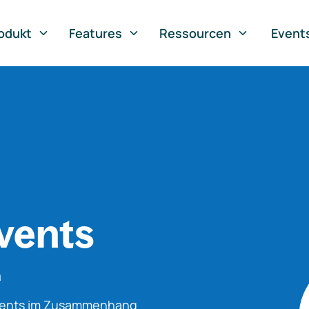
odukt
Features
Ressourcen
Event
vents
n
Events im Zusammenhang