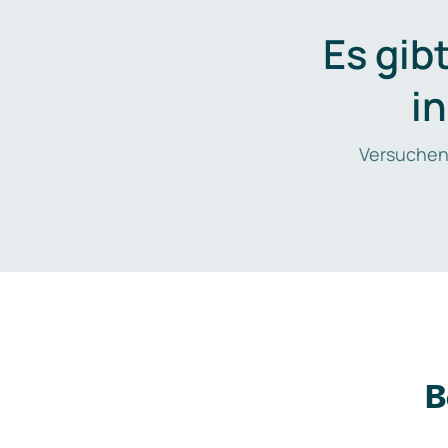
Es gib
i
Versuchen
B